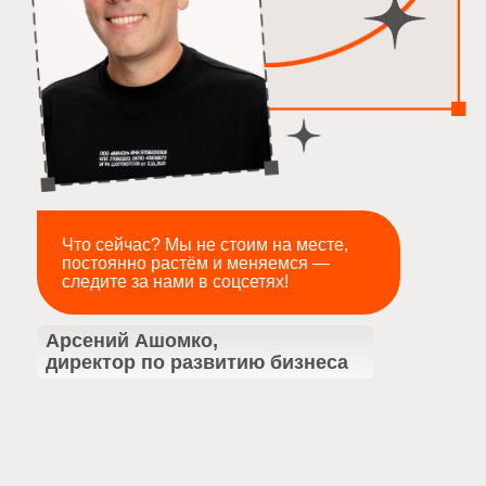
можно откуда удобно: из дома, из другого
города или из нашего офиса на Артплее —
с ежедневными полдниками из любимых
доставок.
полдники в Виноу