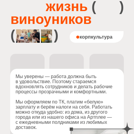
Два раза в год мы собираемся всей командой
в Москве: знакомимся офлайн, работаем
и вместе проводим время. Перелёты
и проживание — за наш счёт.
А ещё в Виноу есть квартальные премии,
компенсация обучения и насыщенная жизнь
вне рабочих задач: лекции, йога, спорт,
книжный клуб и ивенты в лофте. Всё
по заветам work-life balance!