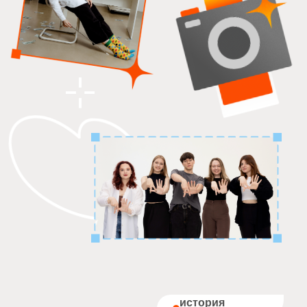
история
Виноу
история —
(
..
)
(
............
)
это база
В 2018 году Егор Битков пришёл в агентство
RTA — чтобы создать свой отдел и начать
работу с новыми клиентами. Уже через год
отдел вырос, собралась сильная команда: