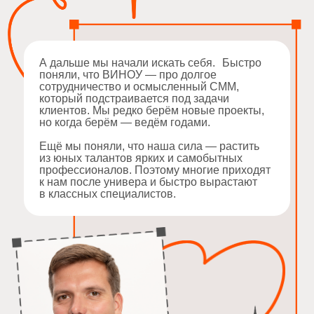
Арсений Ашомко,
корпкультура
директор по развитию бизнеса
жизнь
(
.....
)
виноуников
(
........
)
корпкультура
Мы уверены — работа должна быть
в удовольствие. Поэтому стараемся
вдохновлять сотрудников и делать рабочие
процессы прозрачными и комфортными.
Мы оформляем по ТК, платим «белую»
зарплату и берём налоги на себя. Работать