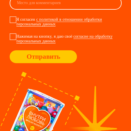
хочу работать
с Виноу
кто
вы?
подрядчик
сотрудник
клиент