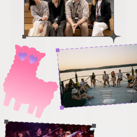
Смотреть вакансии
хочу работать
с Виноу
кто
вы?
подрядчик
сотрудник
клиент