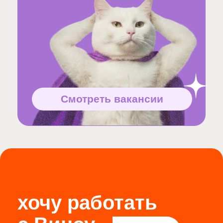
хочу работать
с Виноу
кто
вы?
подрядчик
сотрудник
клиент