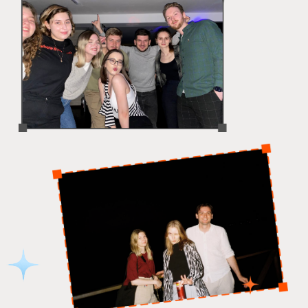
А дальше мы начали искать себя. Быстро
поняли, что ВИНОУ — про долгое
сотрудничество и осмысленный СММ,
который подстраивается под задачи
клиентов. Мы редко берём новые проекты,
но когда берём — ведём годами.
Ещё мы поняли, что наша сила — растить
из юных талантов ярких и самобытных