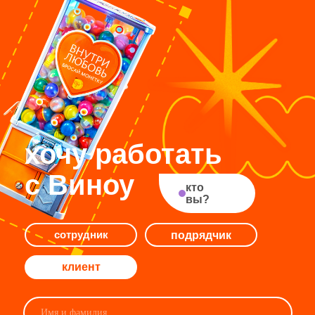
*
VK
TG
(ﾉ◕ヮ◕)ﾉ[◉]*:ﾟ
наши соцсети
чекнуть,
как
у нас
дела
ООО «ВИНОУ»
ИНН 9 706 009 308