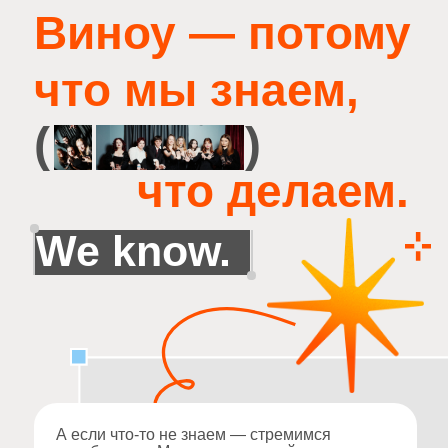
что делаем.
We know.
А если что‑то не знаем — стремимся
разобраться. Мы за осознанный
и нешаблонный подход к маркетингу
и соцсетям.
Поэтому мы не используем стоки и создаём
уникальный контент: от «большого
продакшна» до бюджетных решений.
Суперсила Виноу — удалённо привлекать
талантливых контент-мейкеров из разных
уголков страны и собирать команды
под проект.