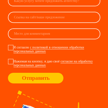
контакты
people@виноу.рф
по вакансиям