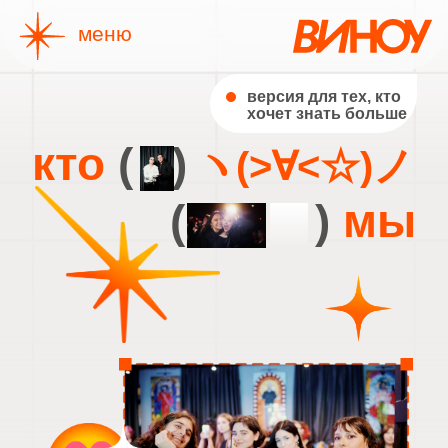
меню
версия для тех, кто
хочет знать больше
кто
(
...
)
ヽ(>∀<☆)ノ
(
.........
)
мы