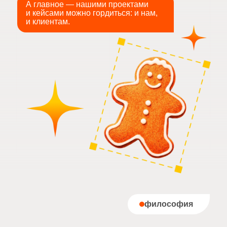
философия
философия
Виноу — потому
что мы знаем,
(
..............
)