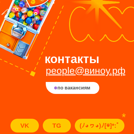
дела
ООО «ВИНОУ»
ИНН 9 706 009 308
ОГРН: 1 207 700 372 330
Юридический адрес: 105 120, г. Москва, вн.тер.г.
муниципальный округ Басманный, ул Нижняя
Сыромятническая, д. 10, стр. 9