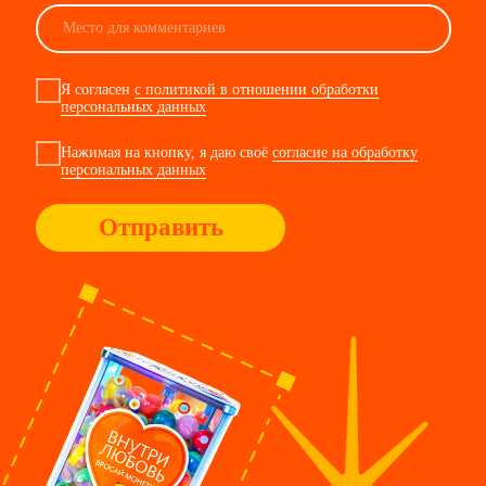
контакты
people@виноу.рф
по вакансиям
*
VK
TG
(ﾉ◕ヮ◕)ﾉ[◉]*:ﾟ
наши соцсети
чекнуть,
как
у нас