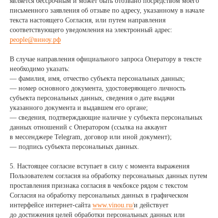
является бессрочным и может быть отозвано посредством моего
письменного заявления об отзыве по адресу, указанному в начале
текста настоящего Согласия, или путем направления
соответствующего уведомления на электронный адрес:
people@виноу.рф
В случае направления официального запроса Оператору в тексте
необходимо указать:
— фамилия, имя, отчество субъекта персональных данных;
— номер основного документа, удостоверяющего личность
субъекта персональных данных, сведения о дате выдачи
указанного документа и выдавшем его органе;
— сведения, подтверждающие наличие у субъекта персональных
данных отношений с Оператором (ссылка на аккаунт
в мессенджере Telegram, договор или иной документ);
— подпись субъекта персональных данных.
5. Настоящее согласие вступает в силу с момента выражения
хочу работать
Пользователем согласия на обработку персональных данных путем
проставления признака согласия в чекбоксе рядом с текстом
с Виноу
Согласия на обработку персональных данных в графическом
кто
интерфейсе интернет-сайта
www.vinou.ru/
и действует
вы?
до достижения целей обработки персональных данных или