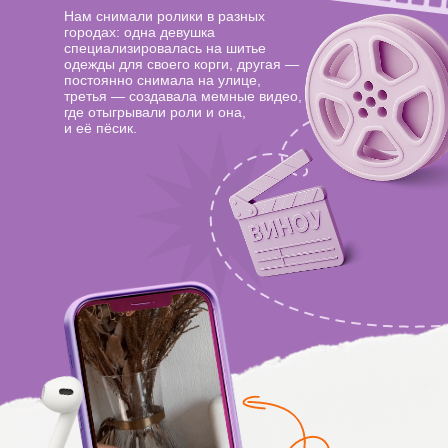
Нам снимали ролики в разных
городах: одна девушка
специализировалась на шитье
одежды для своего корги, другая —
постоянно снимала на улице,
третья — создавала мемные видео,
где отыгрывали роли и она,
и её пёсик.