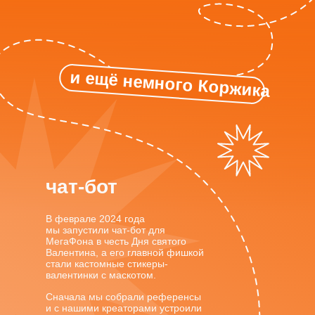
и ещё немного Коржика
чат-бот
В феврале 2024 года
мы запустили чат-бот для
МегаФона в честь Дня святого
Валентина, а его главной фишкой
стали кастомные стикеры-
валентинки с маскотом.
Сначала мы собрали референсы
и с нашими креаторами устроили