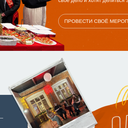
своё дело и хотят делиться
ПРОВЕСТИ СВОЁ МЕРО
 —