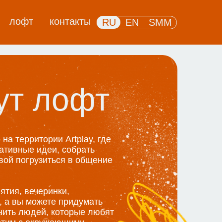
лофт
контакты
RU
EN
SMM
ут лофт
на территории Artplay, где
ативные идеи, собрать
вой погрузиться в общение
тия, вечеринки,
, а вы можете придумать
нить людей, которые любят