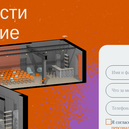
сти
ие
Я соглас
персона