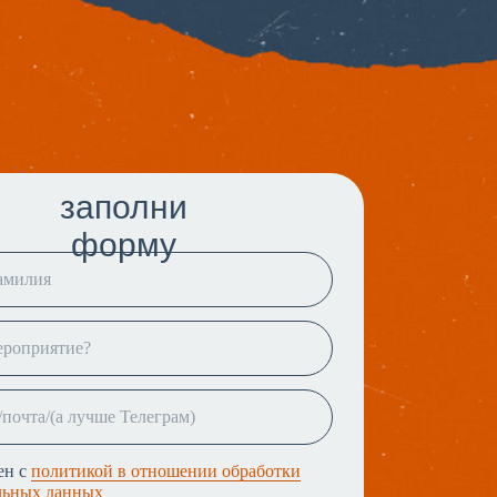
заполни
форму
ен с
политикой в отношении обработки
льных данных